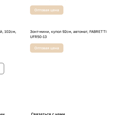
Оптовая цена
см,
Зонт-мини, купол 92см, автомат, FABRETTI
UFR50-13
Оптовая цена
ии
Связаться с нами