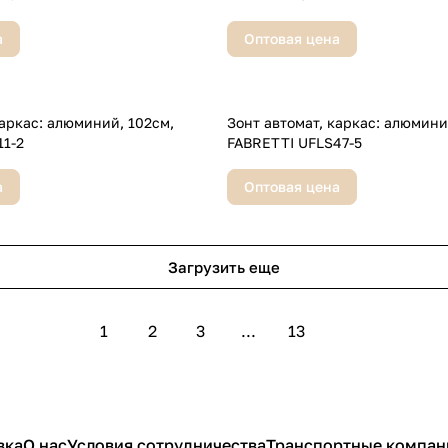
а
Оптовая цена
кас: алюминий, 102см,
Зонт автомат, каркас: алюминий, 102
1-2
FABRETTI UFLS47-5
а
Оптовая цена
Загрузить еще
1
2
3
...
13
вка
О нас
Условия сотрудничества
Транспортные компан