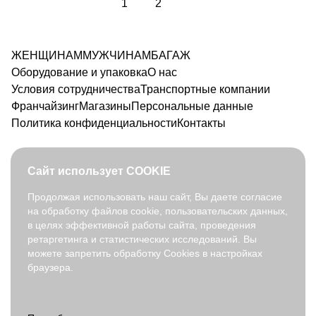
1
2
ЖЕНЩИНАМ
МУЖЧИНАМ
БАГАЖ
Оборудование и упаковка
О нас
Условия сотрудничества
Транспортные компании
Франчайзинг
Магазины
Персональные данные
Политика конфиденциальности
Контакты
Сайт использует COOKIE
Продолжая использовать наш сайт, Вы даете согласие
на обработку файлов cookie, пользовательских данных,
8 800 350 91 90
в целях эффективной работы сайта, проведения
opt@fabretti.ru
ретаргетинга и статистических исследований. Вы
можете запретить обработку Cookies в настройках
браузера.
© 2026. fabretti.ru. Все права защищены
На информационном ресурсе применяются
рекомендательные
технологии
.