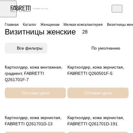
АЗ
Торговое оборудование
Главная
Каталог
Женщинам
Мелкая кожгалантерея
Визитницы жен
Визитницы женские
28
Все фильтры
По умолчанию
Картхолдер, кожа винтажная,
Картхолдер, кожа зернистая,
градиент, FABRETTI
FABRETTI Q260501F-5
Q261701F-7
Оптовая цена
Оптовая цена
Картхолдер, кожа зернистая,
Картхолдер, кожа зернистая,
FABRETTI Q261701D-13
FABRETTI Q261701D-191