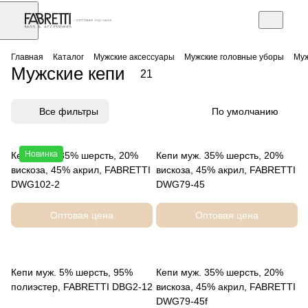
АЗ
Торговое оборудование
Главная
Каталог
Мужские аксессуары
Мужские головные уборы
Муж
Мужские кепи
21
Все фильтры
По умолчанию
Новинка
Кепи муж. 35% шерсть, 20%
Кепи муж. 35% шерсть, 20%
вискоза, 45% акрил, FABRETTI
вискоза, 45% акрил, FABRETTI
DWG102-2
DWG79-45
Оптовая цена
Оптовая цена
Кепи муж. 5% шерсть, 95%
Кепи муж. 35% шерсть, 20%
полиэстер, FABRETTI DBG2-12
вискоза, 45% акрил, FABRETTI
DWG79-45f