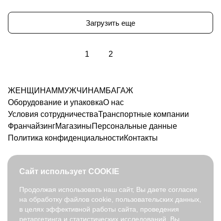
Загрузить еще
1
2
ЖЕНЩИНАМ
МУЖЧИНАМ
БАГАЖ
Оборудование и упаковка
О нас
Условия сотрудничества
Транспортные компании
Франчайзинг
Магазины
Персональные данные
Политика конфиденциальности
Контакты
Сайт использует COOKIE
Продолжая использовать наш сайт, Вы даете согласие
на обработку файлов cookie, пользовательских данных,
8 800 350 91 90
в целях эффективной работы сайта, проведения
opt@fabretti.ru
ретаргетинга и статистических исследований. Вы