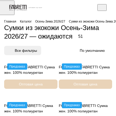
АЗ
Торговое оборудование
Главная
Каталог
Осень-Зима 2026/27
Сумки из экокожи Осень-Зима 
Сумки из экокожи Осень-Зима
2026/27 — ожидаются
51
Все фильтры
По умолчанию
Предзаказ
Предзаказ
FG25032-11 FABRETTI Сумка
FG25032-12 FABRETTI Сумка
жен. 100% полиуретан
жен. 100% полиуретан
Оптовая цена
Оптовая цена
Предзаказ
Предзаказ
FG25032-2 FABRETTI Сумка
FG25032-4 FABRETTI Сумка
жен. 100% полиуретан
жен. 100% полиуретан