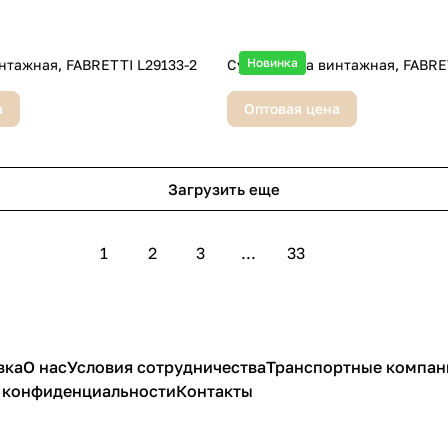
Новинка
нтажная, FABRETTI L29133-2
Сумка, кожа винтажная, FABRE
а
Оптовая цена
Загрузить еще
1
2
3
...
33
вка
О нас
Условия сотрудничества
Транспортные компан
 конфиденциальности
Контакты