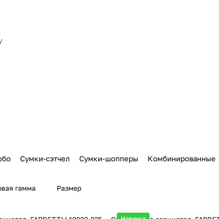
обо
Сумки-сэтчел
Сумки-шопперы
Комбинированные
овая гамма
Размер
Новинка