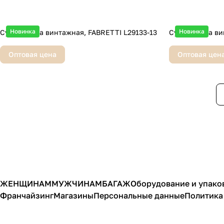
Новинка
Новинка
Сумка, кожа винтажная, FABRETTI L29133-13
Сумка, кожа ви
Оптовая цена
Оптовая цен
ЖЕНЩИНАМ
МУЖЧИНАМ
БАГАЖ
Оборудование и упако
Франчайзинг
Магазины
Персональные данные
Политика