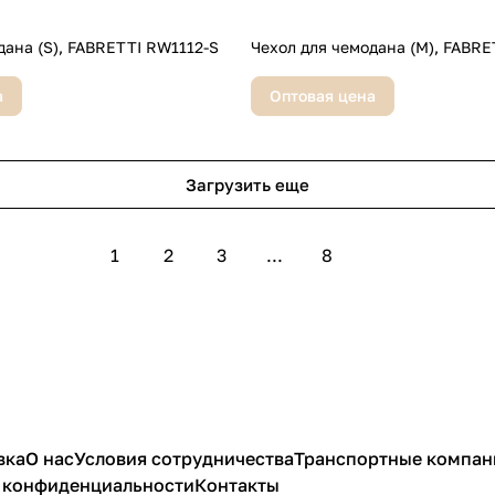
дана (S), FABRETTI RW1112-S
Чехол для чемодана (M), FABR
а
Оптовая цена
Загрузить еще
1
2
3
...
8
вка
О нас
Условия сотрудничества
Транспортные компан
 конфиденциальности
Контакты