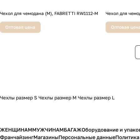
Чехол для чемодана (M), FABRETTI RW1112-M
Чехол для чемо
Оптовая цена
Оптовая цен
Чехлы размер S
Чехлы размер M
Чехлы размер L
ЖЕНЩИНАМ
МУЖЧИНАМ
БАГАЖ
Оборудование и упако
Франчайзинг
Магазины
Персональные данные
Политика