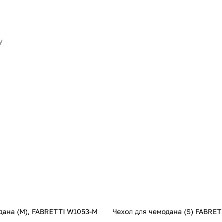
дана (M), FABRETTI W1053-M
Чехол для чемодана (S) FABRET