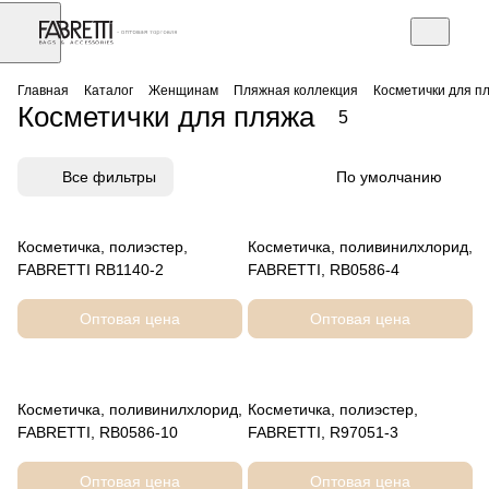
АЗ
Торговое оборудование
Главная
Каталог
Женщинам
Пляжная коллекция
Косметички для п
Косметички для пляжа
5
Все фильтры
По умолчанию
Косметичка, полиэстер,
Косметичка, поливинилхлорид,
FABRETTI RB1140-2
FABRETTI, RB0586-4
Оптовая цена
Оптовая цена
Косметичка, поливинилхлорид,
Косметичка, полиэстер,
FABRETTI, RB0586-10
FABRETTI, R97051-3
Оптовая цена
Оптовая цена