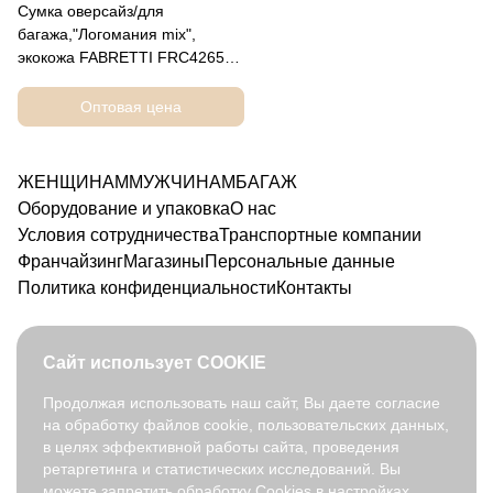
Сумка оверсайз/для
багажа,"Логомания mix",
экокожа FABRETTI FRC42650-
2
Оптовая цена
ЖЕНЩИНАМ
МУЖЧИНАМ
БАГАЖ
Оборудование и упаковка
О нас
Условия сотрудничества
Транспортные компании
Франчайзинг
Магазины
Персональные данные
Политика конфиденциальности
Контакты
Сайт использует COOKIE
Продолжая использовать наш сайт, Вы даете согласие
на обработку файлов cookie, пользовательских данных,
8 800 350 91 90
в целях эффективной работы сайта, проведения
opt@fabretti.ru
ретаргетинга и статистических исследований. Вы
можете запретить обработку Cookies в настройках