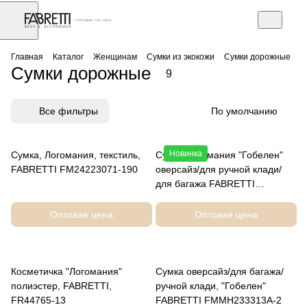
АЗ
Торговое оборудование
Главная
Каталог
Женщинам
Сумки из экокожи
Сумки дорожные
Сумки дорожные
9
Все фильтры
По умолчанию
Новинка
Сумка, Логомания, текстиль,
Сумка Логомания "Гобелен"
FABRETTI FM24223071-190
оверсайз/для ручной клади/
для багажа FABRETTI
FMH2333130D-812
Оптовая цена
Оптовая цена
Косметичка "Логомания"
Сумка оверсайз/для багажа/
полиэстер, FABRETTI,
ручной клади, "Гобелен"
FR44765-13
FABRETTI FMMH233313A-2