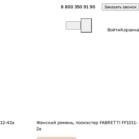
8 800 350 91 90
Заказать звонок
Войти
Корзина
012-42a
Женский ремень, полиэстер FABRETTI FF1011-
2a