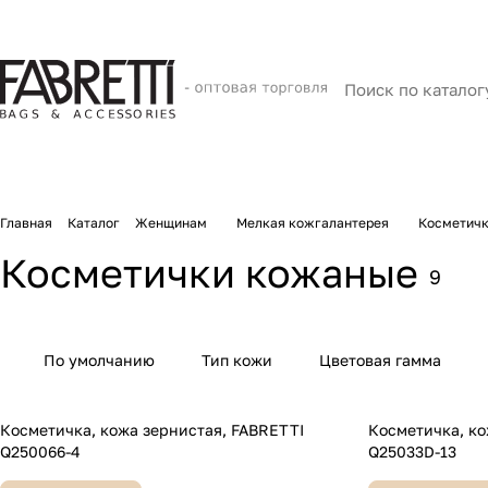
Главная
Каталог
Женщинам
Мелкая кожгалантерея
Косметич
Косметички кожаные
9
По умолчанию
Тип кожи
Цветовая гамма
Косметичка, кожа зернистая, FABRETTI
Косметичка, кожа з
Q250066-4
Q25033D-13