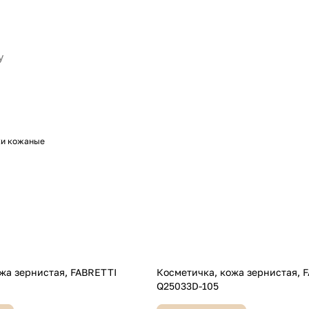
ки кожаные
ернистая, FABRETTI
Косметичка, кожа зернистая, FABRETTI
Q25033D-105