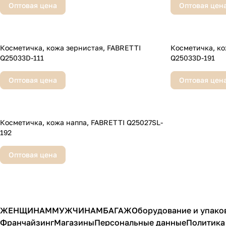
Оптовая цена
Оптовая цен
Косметичка, кожа зернистая, FABRETTI
Косметичка, кожа з
Q25033D-111
Q25033D-191
Оптовая цена
Оптовая цен
Косметичка, кожа наппа, FABRETTI Q25027SL-
192
Оптовая цена
ЖЕНЩИНАМ
МУЖЧИНАМ
БАГАЖ
Оборудование и упако
Франчайзинг
Магазины
Персональные данные
Политика