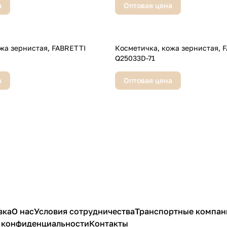
а
Оптовая цена
ернистая, FABRETTI
Косметичка, кожа зернистая, FABRETTI
Q25033D-71
а
Оптовая цена
вка
О нас
Условия сотрудничества
Транспортные компан
 конфиденциальности
Контакты