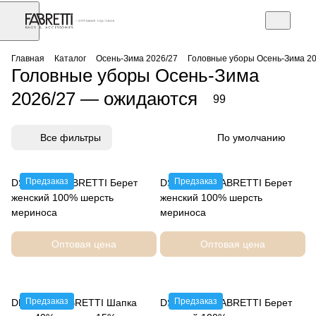
АЗ
Торговое оборудование
Главная
Каталог
Осень-Зима 2026/27
Головные уборы Осень-Зима 2
Головные уборы Осень-Зима
2026/27 — ожидаются
99
Все фильтры
По умолчанию
Предзаказ
Предзаказ
DSR112-5 FABRETTI Берет
DSR112-13 FABRETTI Берет
женский 100% шерсть
женский 100% шерсть
мериноса
мериноса
Оптовая цена
Оптовая цена
Предзаказ
Предзаказ
DLIF62-3 FABRETTI Шапка
DSR112-52 FABRETTI Берет