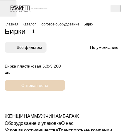
АЗ
Торговое оборудование
Главная
Каталог
Торговое оборудование
Бирки
Бирки
1
Все фильтры
По умолчанию
Бирка пластиковая 5,3х9 200
шт.
Оптовая цена
ЖЕНЩИНАМ
МУЖЧИНАМ
БАГАЖ
Оборудование и упаковка
О нас
Условия сотрудничества
Транспортные компании