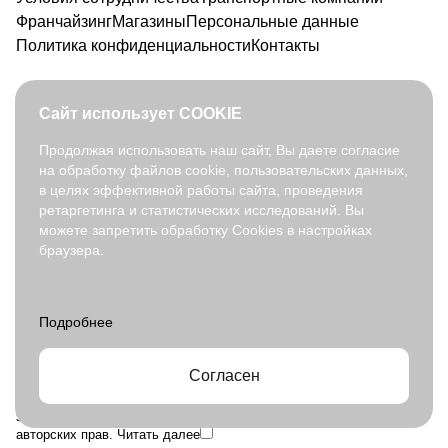
Франчайзинг
Магазины
Персональные данные
Политика конфиденциальности
Контакты
Сайт использует COOKIE
Продолжая использовать наш сайт, Вы даете согласие
на обработку файлов cookie, пользовательских данных,
8 800 350 91 90
в целях эффективной работы сайта, проведения
opt@fabretti.ru
ретаргетинга и статистических исследований. Вы
можете запретить обработку Cookies в настройках
браузера.
© 2026. fabretti.ru. Все права защищены
На информационном ресурсе применяются
рекомендательные
технологии
.
Все ресурсы сайта opt.fabretti.ru, включая (но не ограничиваясь)
текстовую, графическую, фотографическую и видео информацию,
структуру, дизайн и оформление страниц, доменное имя,
Согласен
фирменное наименование являются объектами авторского права и
прав на интеллектуальную собственность, защищены российским
законодательством и международными соглашениями об охране
авторских прав.
Читать далее