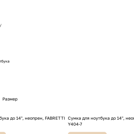
тбука
Размер
бука до 14", неопрен, FABRETTI
Сумка для ноутбука до 14", не
Y404-7