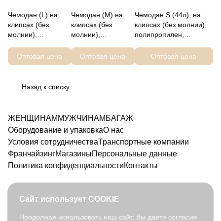
Чемодан (L) на
Чемодан (M) на
Чемодан S (44л), на
клипсах (без
клипсах (без
клипсах (без молнии),
молнии),
молнии),
полипропилен,
полипропилен,
полипропилен,
56×40×20 см,
FABRETTI FT1125-
FABRETTI FT1125-
FABRETTI FT1125-20-7
Оптовая цена
Оптовая цена
Оптовая цена
28-7
24-7
Назад к списку
ЖЕНЩИНАМ
МУЖЧИНАМ
БАГАЖ
Оборудование и упаковка
О нас
Условия сотрудничества
Транспортные компании
Франчайзинг
Магазины
Персональные данные
Политика конфиденциальности
Контакты
Сайт использует COOKIE
Продолжая использовать наш сайт, Вы даете согласие