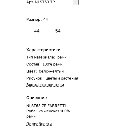
Арт.
NLST63-7P
Размер :
44
44
54
Характеристики
Тип материала
:
рами
Состав
:
100% рами
Цвет
:
бело-желтый
Рисунок
:
цветы и растения
Все характеристики
Описание
NLST63-7P FABRETTI
Рубашка женская 100%
рами
Подробности